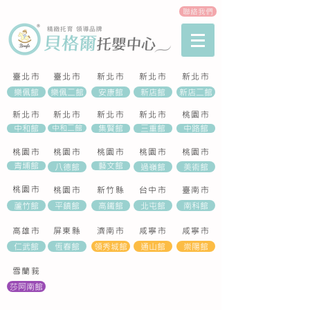
聯絡我們
臺北市
臺北市
新北市
新北市
新北市
樂佩館
樂佩二館
安康館
新店館
新店二館
​新北市
新北市
新北市
新北市
桃園市
中和館
中和二館
集賢館
三重館
中路館
桃園市
桃園市
桃園市
桃園市
桃園市
青埔館
藝文館
八德館
過嶺館
美術館
桃園市
桃園市
新竹縣
​台中市
​臺南市
蘆竹館
平鎮館
高鐵館
北屯館
南科館
​高雄市
​屏東縣
濟南市
咸寧市
咸寧市
仁武館
恆春館
領秀城館
通山館
崇陽館
雪蘭莪
莎阿南館