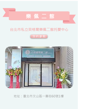
樂 佩 二 館
台北市私立貝格爾樂佩二館托嬰中心
預 約 參 觀
地址：臺北市文山區一壽街60號1樓