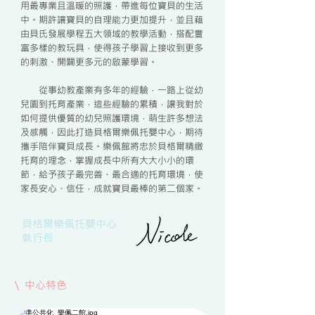
用最專業且溫暖的照護，帶進每位寶貝的生活
中。期許讓寶貝的自理能力更加提升，並且藉
由貝氏發展學程五大領域的教學活動，搭配豐
富多樣的教玩具，使得孩子學習上接收到更多
的刺激、開闢更多元的啟蒙學習。
從事幼教產業有多年的經驗，一路上從幼
兒園到托育產業，這些經驗的累積，讓我對於
如何提供優質的幼兒照護環境，萌生許多想法
及感觸，因此打造貝格爾樂佩托嬰中心，期待
攜手陪伴寶貝成長。樂佩館將忠於貝格爾精緻
托育的理念，掌握成長中所有大大小小的環
節，給予孩子最完善、最合適的托育環境，使
家長安心、信任，成就寶貝最棒的第二個家。
​​貝格爾樂佩托嬰中心
​執行長
\ 中心特色