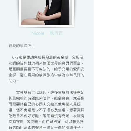
Nicole ​執行長
親愛的家長們：
0-3歲是嬰幼兒成長發展的黃金期，父母及
老師的陪伴對於初來這個世界的寶貝們而言，
是至關重要且不可或缺的。給予充足的愛與安
全感，能在寶貝的成長旅途中成為非常良好的
助力。
當今雙薪世代崛起，許多家庭無法擁有足
夠且完整的時間能夠陪伴、照顧寶寶，家長進
而需要將自己的心頭肉交給其他專業人員照
護，但不免還是少不了擔心及焦慮，想著寶貝
吃飯會不會好好吃、睡眠有沒有充足、衣服有
沒有穿暖…等問題。而在貝格爾，可以聽見托
育老師用溫柔的聲音一遍又一遍的引導孩子，