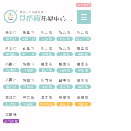
聯絡我們
臺北市
臺北市
新北市
新北市
新北市
樂佩館
樂佩二館
安康館
新店館
新店二館
​新北市
新北市
新北市
新北市
桃園市
中和館
中和二館
集賢館
三重館
中路館
桃園市
桃園市
桃園市
桃園市
桃園市
青埔館
藝文館
八德館
過嶺館
美術館
桃園市
桃園市
新竹縣
​台中市
​臺南市
蘆竹館
平鎮館
高鐵館
北屯館
南科館
​高雄市
​屏東縣
濟南市
咸寧市
咸寧市
仁武館
恆春館
領秀城館
通山館
崇陽館
雪蘭莪
莎阿南館