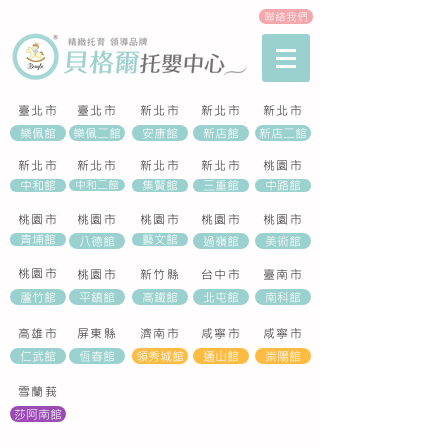
聯絡我們
臺北市
臺北市
新北市
新北市
新北市
樂佩館
樂佩二館
安康館
新店館
新店二館
​新北市
新北市
新北市
新北市
桃園市
中和館
中和二館
集賢館
三重館
中路館
桃園市
桃園市
桃園市
桃園市
桃園市
青埔館
藝文館
八德館
過嶺館
美術館
桃園市
桃園市
新竹縣
​台中市
​臺南市
蘆竹館
平鎮館
高鐵館
北屯館
南科館
​高雄市
​屏東縣
濟南市
咸寧市
咸寧市
仁武館
恆春館
領秀城館
通山館
崇陽館
雪蘭莪
莎阿南館